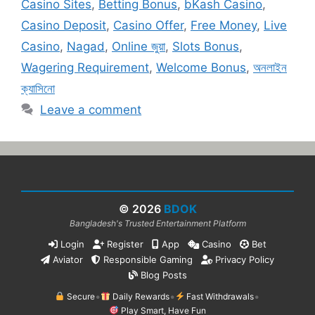
Casino Sites
,
Betting Bonus
,
bKash Casino
,
Casino Deposit
,
Casino Offer
,
Free Money
,
Live
Casino
,
Nagad
,
Online জুয়া
,
Slots Bonus
,
Wagering Requirement
,
Welcome Bonus
,
অনলাইন
ক্যাসিনো
Leave a comment
© 2026
BDOK
Bangladesh's Trusted Entertainment Platform
Login
Register
App
Casino
Bet
Aviator
Responsible Gaming
Privacy Policy
Blog Posts
•
•
•
Secure
Daily Rewards
Fast Withdrawals
Play Smart, Have Fun