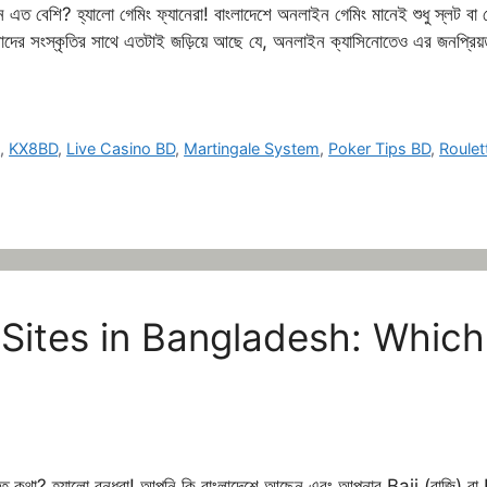
ত বেশি? হ্যালো গেমিং ফ্যানেরা! বাংলাদেশে অনলাইন গেমিং মানেই শুধু স্লট বা
 সংস্কৃতির সাথে এতটাই জড়িয়ে আছে যে, অনলাইন ক্যাসিনোতেও এর জনপ্রিয়তা 
h
,
KX8BD
,
Live Casino BD
,
Martingale System
,
Poker Tips BD
,
Roulet
Sites in Bangladesh: Which
কথা? হ্যালো বন্ধুরা! আপনি কি বাংলাদেশে আছেন এবং আপনার Baji (বাজি) বা