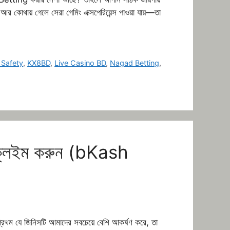
থায় গেলে সেরা গেমিং এক্সপেরিয়েন্স পাওয়া যায়—তা
 Safety
,
KX8BD
,
Live Casino BD
,
Nagad Betting
,
লেইম করুন (bKash
থম যে জিনিসটি আমাদের সবচেয়ে বেশি আকর্ষণ করে, তা