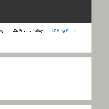
ng
Privacy Policy
Blog Posts