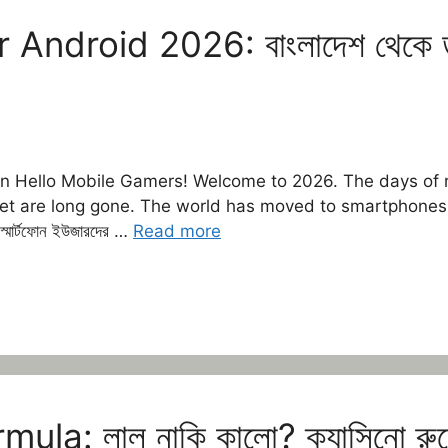
ndroid 2026: বাংলাদেশ থেকে ডা
n Hello Mobile Gamers! Welcome to 2026. The days of rus
et are long gone. The world has moved to smartphones,
মার্টফোন ইউজারদের …
Read more
a: লাল নাকি কালো? ক্যাসিনো রুলে