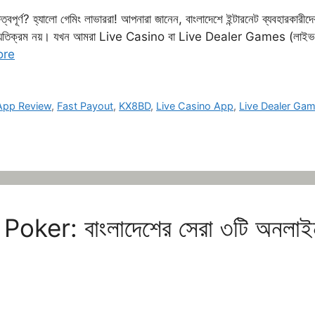
্ণ? হ্যালো গেমিং লাভাররা! আপনারা জানেন, বাংলাদেশে ইন্টারনেট ব্যবহারকারীদের 
যতিক্রম নয়। যখন আমরা Live Casino বা Live Dealer Games (লাইভ ডিলার
ore
App Review
,
Fast Payout
,
KX8BD
,
Live Casino App
,
Live Dealer Ga
oker: বাংলাদেশের সেরা ৩টি অনলাইন