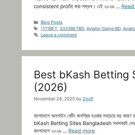
consistent profit করা সম্ভব। এই ২০২৬ …
Read
Categories
Blog Posts
Tags
1111BET
,
3333BETBD
,
Aviator Game BD
,
Aviat
Leave a comment
Best bKash Betting Sites
(2026)
November 24, 2025
by
2gvfl
বাংলাদেশে অনলাইন বেটিং জনপ্রিয় হওয়ার সবচেয়ে বড় 
bKash Betting Sites Bangladesh সবসময়ই সেরা পছ
বাংলাদেশে ২০২৬ …
Read more