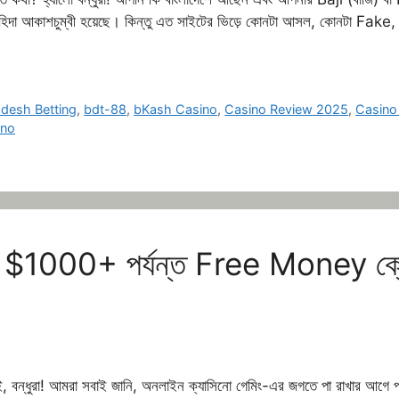
া আকাশচুম্বী হয়েছে। কিন্তু এত সাইটের ভিড়ে কোনটা আসল, কোনটা Fake, আর কো
desh Betting
,
bdt-88
,
bKash Casino
,
Casino Review 2025
,
Casino
ino
$1000+ পর্যন্ত Free Money ক্
ন্ধুরা! আমরা সবাই জানি, অনলাইন ক্যাসিনো গেমিং-এর জগতে পা রাখার আগে প্র