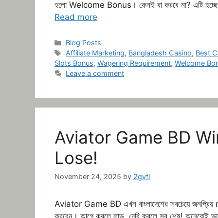
হলো Welcome Bonus। কেনই বা করবে না? এটি হচ্ছে ক্যা
Read more
Categories
Blog Posts
Tags
Affiliate Marketing
,
Bangladesh Casino
,
Best C
Slots Bonus
,
Wagering Requirement
,
Welcome Bo
Leave a comment
Aviator Game BD Win
Lose!
November 24, 2025
by
2gvfl
Aviator Game BD এখন বাংলাদেশের সবচেয়ে জনপ্রিয়
করবেন। আগে করলে লাভ, দেরি করলে সব শেষ! অনেকেই ভা