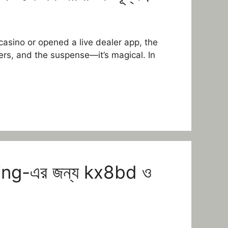
casino or opened a live dealer app, the
bers, and the suspense—it’s magical. In
ng-এর জন্য kx8bd ও