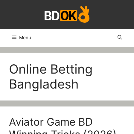
Skip
to
content
Menu
Online Betting
Bangladesh
Aviator Game BD